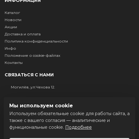
ИНФОРМАЦИЯ
Каталог
Новости
Акции
Доставка и оплата
Политика конфиденциальности
Инфо
Положение о cookie-файлах
Контакты
СВЯЗАТЬСЯ С НАМИ
Могилёв, ул.Чехова 12.
+375 (29) 632-81-61
Мы используем cookie
+375 222 403417
Используем обязательные cookie для работы сайта, а
Пн-Пт.: 9.00 - 17.00 Сб.: выходной Вс.: выходной
также с вашего согласия — аналитические и
функциональные cookie.
Подробнее
МЫ В СОЦСЕТЯХ