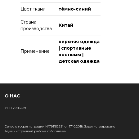
Цвет ткани
тёмно-синий
Страна
Китай
производства
верхняя одежда
| спортивные
Применение
костюмы |
детская одежда
О НАС
УНП 791152291
Св-во о госрегистрации №791152291 от 17.10.2018. Зарегистрировано
Администрацией района г.Могилева