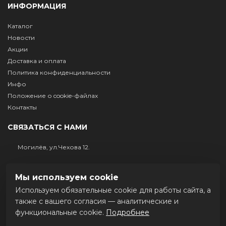
ИНФОРМАЦИЯ
Каталог
Новости
Акции
Доставка и оплата
Политика конфиденциальности
Инфо
Положение о cookie-файлах
Контакты
СВЯЗАТЬСЯ С НАМИ
Могилёв, ул.Чехова 12.
+375 (29) 632-81-61
Мы используем cookie
+375 222 403417
Используем обязательные cookie для работы сайта, а
Пн-Пт.: 9.00 - 17.00 Сб.: выходной Вс.: выходной
также с вашего согласия — аналитические и
функциональные cookie.
Подробнее
МЫ В СОЦСЕТЯХ