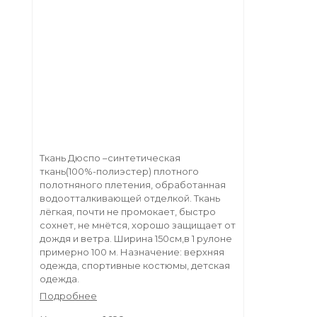
Ткань Дюспо –синтетическая
ткань(100%-полиэстер) плотного
полотняного плетения, обработанная
водоотталкивающей отделкой. Ткань
лёгкая, почти не промокает, быстро
сохнет, не мнётся, хорошо защищает от
дождя и ветра. Ширина 150см,в 1 рулоне
примерно 100 м. Назначение: верхняя
одежда, спортивные костюмы, детская
одежда.
Подробнее