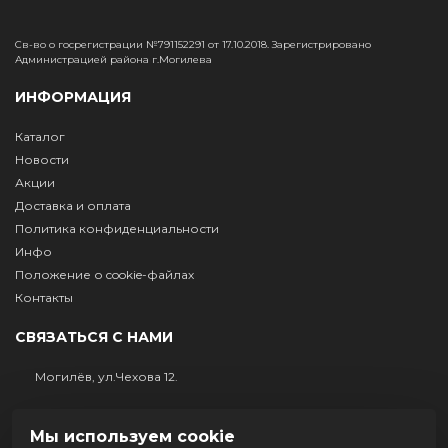
Св-во о госрегистрации №791152291 от 17.10.2018. Зарегистрировано
Администрацией района г.Могилева
ИНФОРМАЦИЯ
Каталог
Новости
Акции
Доставка и оплата
Политика конфиденциальности
Инфо
Положение о cookie-файлах
Контакты
СВЯЗАТЬСЯ С НАМИ
Могилёв, ул.Чехова 12.
+375 (29) 632-81-61
Мы используем cookie
+375 222 403417