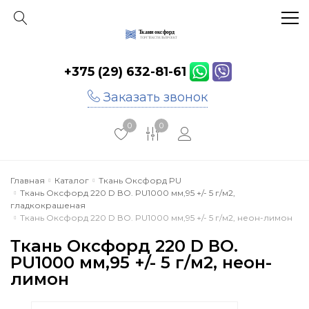
+375 (29) 632-81-61
Главная
Заказать звонок
Каталог
0
0
Акции
Инфо
Главная
Каталог
Ткань Оксфорд PU
Ткань Оксфорд 220 D ВО. PU1000 мм,95 +/- 5 г/м2,
Отзывы
гладкокрашеная
Ткань Оксфорд 220 D ВО. PU1000 мм,95 +/- 5 г/м2, неон-лимон
Контакты
Ткань Оксфорд 220 D ВО.
PU1000 мм,95 +/- 5 г/м2, неон-
лимон