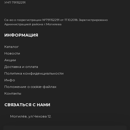
УНП 791152291
Св-во о госрегистрации №791152291 от 17.10.2018. Зарегистрировано
Администрацией района г.Могилева
ИНФОРМАЦИЯ
Каталог
Новости
Акции
Доставка и оплата
Политика конфиденциальности
Инфо
Положение о cookie-файлах
Контакты
СВЯЗАТЬСЯ С НАМИ
Могилёв, ул.Чехова 12.
+375 (29) 632-81-61