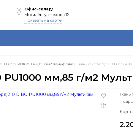
Офис-склад:
Могилёв, ул.Чехова 12.
Показать на карте
ии
Инфо
Отзывы
К
10 D ВО. PU1000 мм,85 г/м2 Камуфляж
Ткань Оксфорд 210 D ВО PU10
О PU1000 мм,85 г/м2 Муль
Ткань 
Подр
Код т
2.2