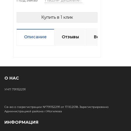
Под заказ
Нашли дешевле?
Купить в 1 клик
Описание
Отзывы
Вопрос-ответ
О НАС
УНП 791152291
Св-во о госрегистрации №791152291 от 17.10.2018. Зарегистрировано
Администрацией района г.Могилева
ИНФОРМАЦИЯ