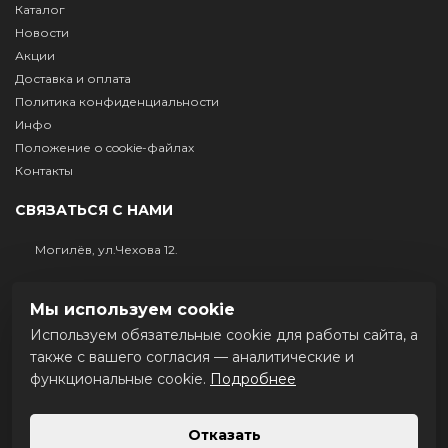
Каталог
Новости
Акции
Доставка и оплата
Политика конфиденциальности
Инфо
Положение о cookie-файлах
Контакты
СВЯЗАТЬСЯ С НАМИ
Могилёв, ул.Чехова 12.
+375 (29) 632-81-61
Мы используем cookie
+375 222 403417
Используем обязательные cookie для работы сайта, а
Пн-Пт.: 9.00 - 17.00 Сб.: выходной Вс.: выходной
также с вашего согласия — аналитические и
функциональные cookie.
Подробнее
МЫ В СОЦСЕТЯХ
Отказать